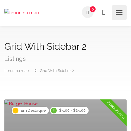
0
Grid With Sidebar 2
Listings
timon na mao
Grid With Sidebar 2
Agora Aberto
Em Destaque
$5,00 - $25,00