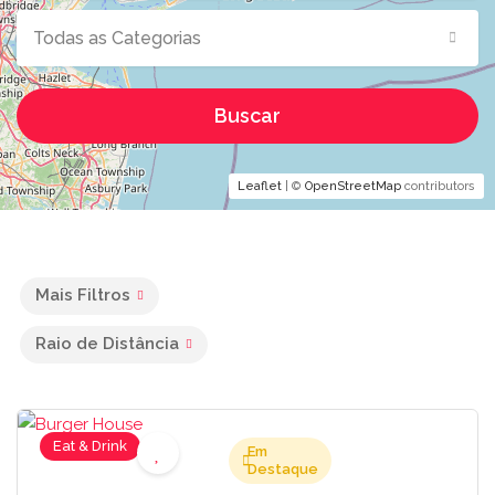
Todas as Categorias
Buscar
Leaflet
| ©
OpenStreetMap
contributors
Mais Filtros
Raio de Distância
Eat & Drink
Em
Destaque