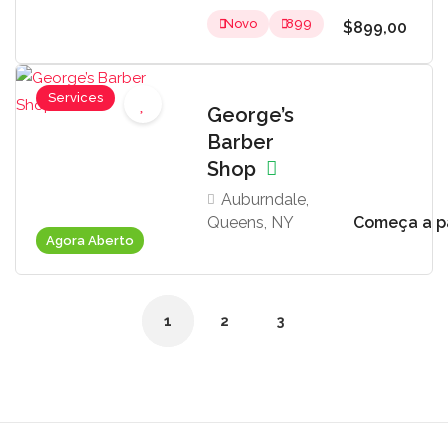
Novo
899
$899,00
Services
George’s
Barber
Shop
Auburndale,
Queens, NY
Começa a pa
Agora Aberto
1
2
3