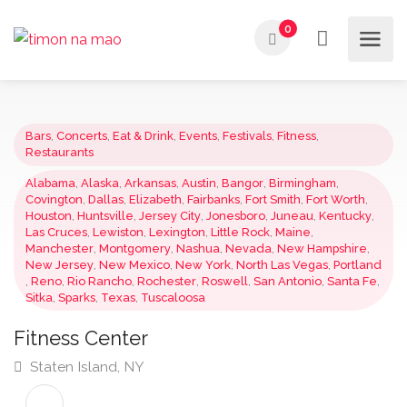
0
Bars
,
Concerts
,
Eat & Drink
,
Events
,
Festivals
,
Fitness
,
Restaurants
Alabama
,
Alaska
,
Arkansas
,
Austin
,
Bangor
,
Birmingham
,
Covington
,
Dallas
,
Elizabeth
,
Fairbanks
,
Fort Smith
,
Fort Worth
,
Houston
,
Huntsville
,
Jersey City
,
Jonesboro
,
Juneau
,
Kentucky
,
Las Cruces
,
Lewiston
,
Lexington
,
Little Rock
,
Maine
,
Manchester
,
Montgomery
,
Nashua
,
Nevada
,
New Hampshire
,
New Jersey
,
New Mexico
,
New York
,
North Las Vegas
,
Portla
,
Reno
,
Rio Rancho
,
Rochester
,
Roswell
,
San Antonio
,
Santa F
Sitka
,
Sparks
,
Texas
,
Tuscaloosa
Fitness Center
Staten Island, NY