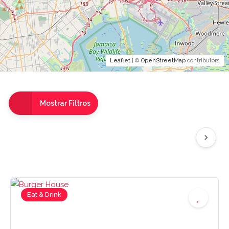
Leaflet
| ©
OpenStreetMap
contributors
Mostrar Filtros
Eat & Drink