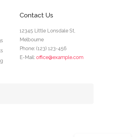
Contact Us
12345 Little Lonsdale St,
Melbourne
gs
Phone: (123) 123-456
ks
E-Mail:
office@example.com
ng