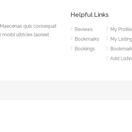
Helpful Links
a. Maecenas quis consequat
Reviews
My Profile
r morbi ultricies laoreet
Bookmarks
My Listin
Bookings
Bookmar
Add Listi