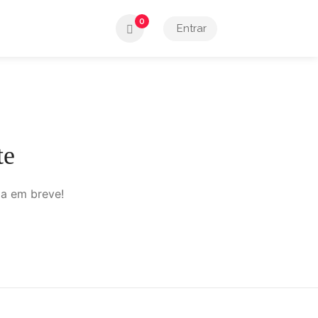
0
Entrar
te
da em breve!