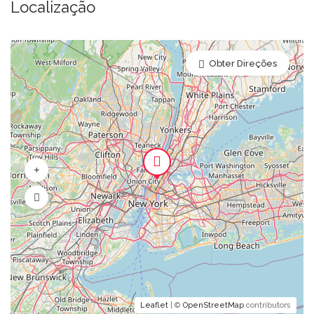
Localização
Obter Direções
Leaflet
| ©
OpenStreetMap
contributors